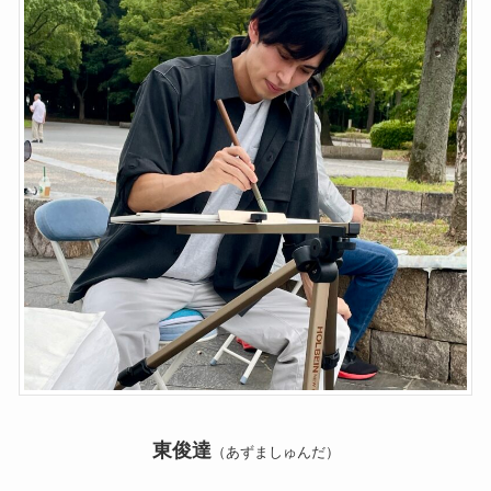
東俊達
（あずましゅんだ）