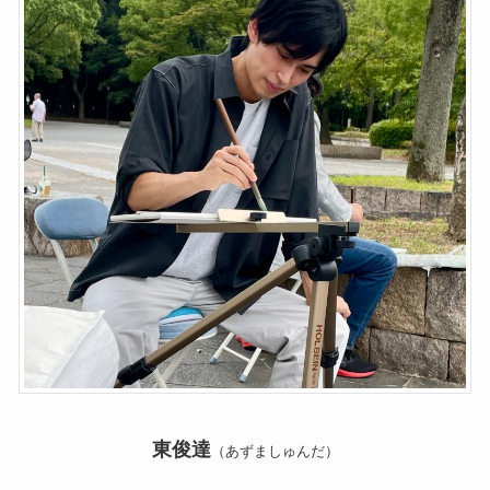
東俊達
（あずましゅんだ）