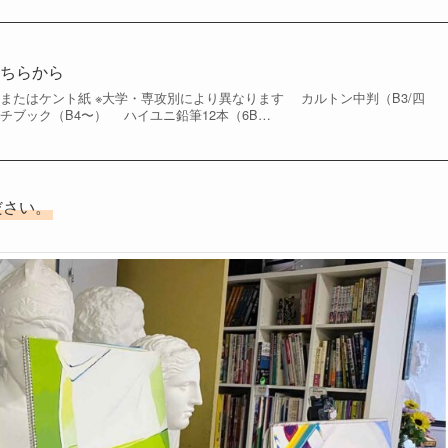
こちらから
またはケント紙 ※大学・専攻別により異なります カルトン中判（B3/四
チブック（B4〜） ハイユニ鉛筆12本（6B…
ださい。