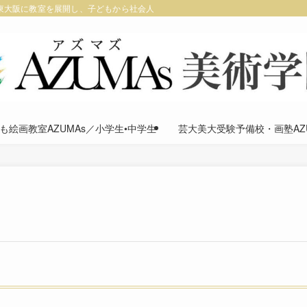
寺・東大阪に教室を展開し、子どもから社会人・大人、美大受験生まで幅広く対応し
も絵画教室AZUMAs／小学生•中学生
芸大美大受験予備校・画塾AZU