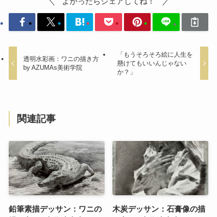
よかったらシェアしてね！
「もうそろそろ絵に人生を
透明水彩画：ワニの描き方
懸けてもいいんじゃない
by AZUMAs美術学院
か？」
関連記事
鉛筆素描デッサン：ワニの
木炭デッサン：石膏像の描