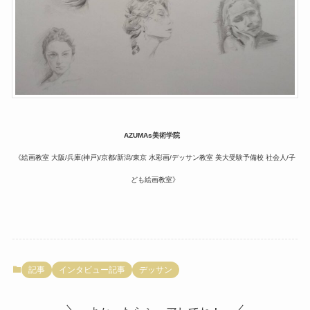
AZUMAs美術学院
《絵画教室 大阪/兵庫(神戸)/京都/新潟/東京 水彩画/デッサン教室 美大受験予備校 社会人/子
ども絵画教室》
記事
インタビュー記事
デッサン